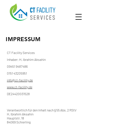
IMPRESSUM
CT Facility Services
Inhaber: H. Ibrahim Aksahin
09451
9487486
0151 43205951
info@ct-facility.de
www.ct-facility.de
DE24420031528
Verantwortlich für den Inhalt nach § 55 Abs. 2 RStV
H. Ibrahim Aksahin
Hauptstr. 18
84069 Schierling