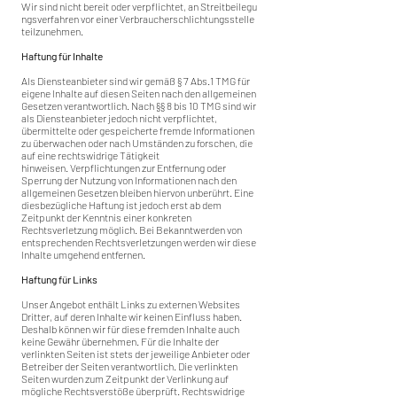
Wir sind nicht bereit oder verpflichtet, an Streitbeilegu
ngsverfahren vor einer Verbraucherschlichtungsstelle
teilzunehmen.
Haftung für Inhalte
Als Diensteanbieter sind wir gemäß § 7 Abs.1 TMG für
eigene Inhalte auf diesen Seiten nach den allgemeinen
Gesetzen verantwortlich. Nach §§ 8 bis 10 TMG sind wir
als Diensteanbieter jedoch nicht verpflichtet,
übermittelte oder gespeicherte fremde Informationen
zu überwachen oder nach Umständen zu forschen, die
auf eine rechtswidrige Tätigkeit
hinweisen. Verpflichtungen zur Entfernung oder
Sperrung der Nutzung von Informationen nach den
allgemeinen Gesetzen bleiben hiervon unberührt. Eine
diesbezügliche Haftung ist jedoch erst ab dem
Zeitpunkt der Kenntnis einer konkreten
Rechtsverletzung möglich. Bei Bekanntwerden von
entsprechenden Rechtsverletzungen werden wir diese
Inhalte umgehend entfernen.
Haftung für Links
Unser Angebot enthält Links zu externen Websites
Dritter, auf deren Inhalte wir keinen Einfluss haben.
Deshalb können wir für diese fremden Inhalte auch
keine Gewähr übernehmen. Für die Inhalte der
verlinkten Seiten ist stets der jeweilige Anbieter oder
Betreiber der Seiten verantwortlich. Die verlinkten
Seiten wurden zum Zeitpunkt der Verlinkung auf
mögliche Rechtsverstöße überprüft. Rechtswidrige