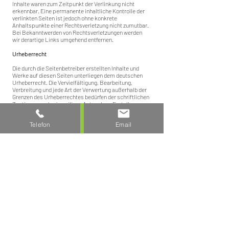
Inhalte waren zum Zeitpunkt der Verlinkung nicht
erkennbar. Eine permanente inhaltliche Kontrolle der
verlinkten Seiten ist jedoch ohne konkrete
Anhaltspunkte einer Rechtsverletzung nicht zumutbar.
Bei Bekanntwerden von Rechtsverletzungen werden
wir derartige Links umgehend entfernen.
Urheberrecht
Die durch die Seitenbetreiber erstellten Inhalte und
Werke auf diesen Seiten unterliegen dem deutschen
Urheberrecht. Die Vervielfältigung, Bearbeitung,
Verbreitung und jede Art der Verwertung außerhalb der
Grenzen des Urheberrechtes bedürfen der schriftlichen
Zustimmung des jeweiligen Autors bzw. Erstellers.
Downloads und Kopien dieser Seite sind nur für den
privaten, nicht kommerziellen Gebrauch gestattet.
Telefon
Email
Soweit die Inhalte auf dieser Seite nicht vom Betreiber
erstellt wurden, werden die Urheberrechte Dritter
beachtet. Insbesondere werden Inhalte Dritter als
solche gekennzeichnet. Sollten Sie trotzdem auf eine
Urheberrechtsverletzung aufmerksam werden, bitten
wir um einen entsprechenden Hinweis. Bei
Bekanntwerden von Rechtsverletzungen werden wir
derartige Inhalte umgehend entfernen.
CT Facility Services
Inh. H. Ibrahim Aksahin